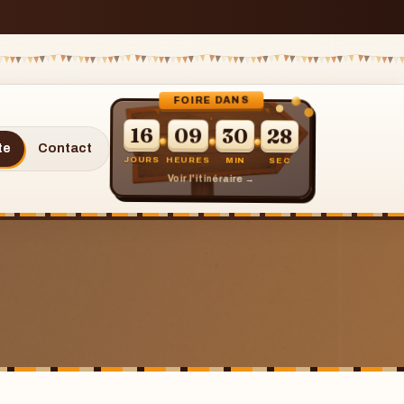
FOIRE DANS
16
09
30
27
te
Contact
JOURS
HEURES
MIN
SEC
Voir l'itinéraire →