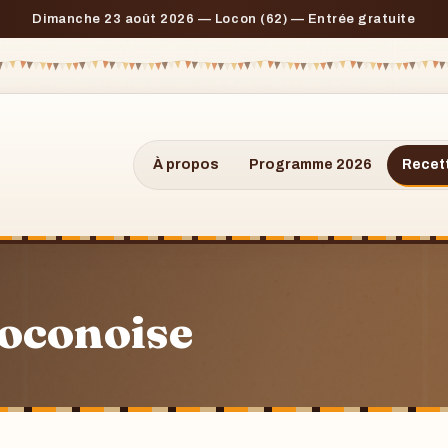
Dimanche 23 août 2026 — Locon (62) — Entrée gratuite
À propos
Programme 2026
Recet
 loconoise