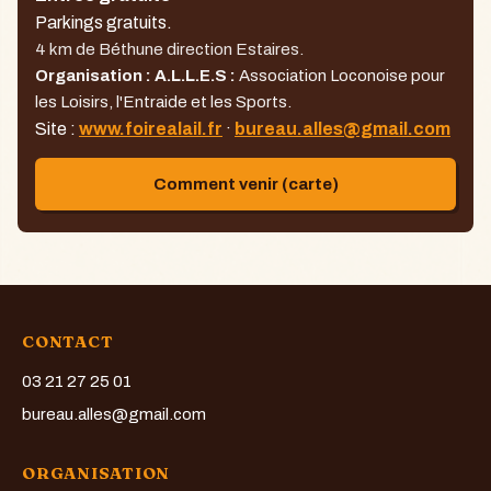
Parkings gratuits.
4 km de Béthune direction Estaires.
Organisation : A.L.L.E.S :
Association Loconoise pour
les Loisirs, l'Entraide et les Sports.
Site :
www.foirealail.fr
·
bureau.alles@gmail.com
Comment venir (carte)
CONTACT
03 21 27 25 01
bureau.alles@gmail.com
ORGANISATION