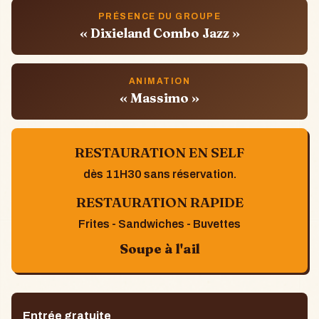
PRÉSENCE DU GROUPE
« Dixieland Combo Jazz »
ANIMATION
« Massimo »
RESTAURATION EN SELF
dès 11H30 sans réservation.
RESTAURATION RAPIDE
Frites - Sandwiches - Buvettes
Soupe à l'ail
Entrée gratuite